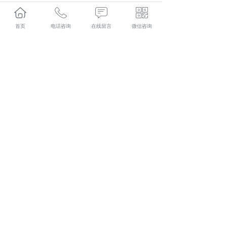
集科研、生产、技术服务为一体的中建材(陕西)新材料装
备有限公司,主要主营产品有:长沙磷酸铁锂煅烧炉,长沙硅
首页
电话咨询
在线留言
微信咨询
碳负极包覆设备和长沙回转炉,目前在市场上已经拥有较大
规模和发展。
相关标签：
固态电池硫化物
,
磷酸铁锂煅烧炉
,
硅碳负极包覆
设备
,
上一条：
长沙科源新材装备首批 YB400 陶瓷柱塞泵顺利交
付
下一条：
长沙科源新材装备再中三标
365系统