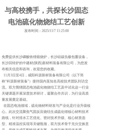
与高校携手，共探长沙固态
电池硫化物烧结工艺创新
发布时间：2025/11/7 11:25:00
免费提供
长沙磷酸铁锂煅烧炉
，长沙硅碳负极包覆设备，
长沙回转炉的中建材(陕西)新材料装备有限公司，为您发
布相关信息和咨询，欢迎您的收藏。
11月3日至4日，咸阳科源新材装备有限公司（以下简
称“科源新材装备”）接待国内某知名高校技术团队到访交
流。双方围绕固态电池硫化物烧结工艺及中试化这一行业
关键课题开展深度技术研讨，凝聚合作共识，为行业高质
量发展奠定基础。
在固态电池领域，硫化物材料研发与产业化是行业升级核
心。此次交流聚焦气固反应烧结生成硫化锂核心材料技术
路线，针对排水工艺优化、密封技术升级、核心材质选
型、精准温控实现等关键瓶颈，双方技术骨干充分交换意