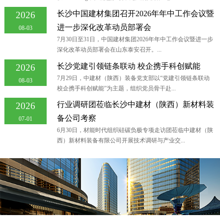
长沙中国建材集团召开2026年年中工作会议暨
2026
进一步深化改革动员部署会
08-03
7月30日至31日，中国建材集团2026年年中工作会议暨进一步
深化改革动员部署会在山东泰安召开。...
长沙党建引领链条联动 校企携手科创赋能
2026
7月29日，中建材（陕西）装备党支部以“党建引领链条联动
08-03
校企携手科创赋能”为主题，组织党员骨干赴...
行业调研团莅临长沙中建材（陕西）新材料装
2026
备公司考察
07-01
6月30日，材能时代组织硅碳负极专项走访团莅临中建材（陕
西）新材料装备有限公司开展技术调研与产业交...