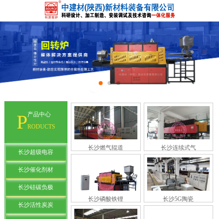
P
产品中心
RODUCTS
长沙燃气辊道
长沙连续式气
长沙超级电容
长沙催化剂材
长沙硅碳负极
长沙磷酸铁锂
长沙5G陶瓷
长沙活性炭炭