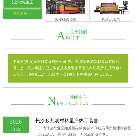
长沙锂电池正
查看更多>>
长沙硅碳负极
长沙CVD气
A
关于我们
BOUT
中建材(陕西)新材料装备有限公司-曾用名:咸阳科源新材装备有限公
司，是一家从事建筑卫生陶瓷技术及装备研发的科研院所,注册资金1.
05亿元。现有职工246人,技术人员148人,其中中级职称以上10...
N
新闻中心
EWS CENTER
长沙多孔炭材料量产热工装备
2026
一、为什么行业必须升级硅碳负极？ 传统石墨负极理论容量
08-05
仅372mAh/g，性能已触顶，无法满足动力电...