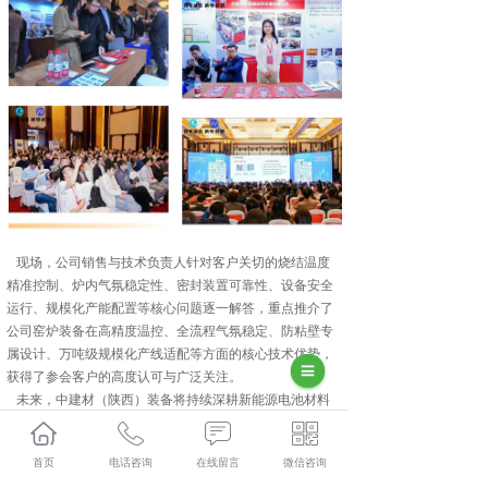
现场，公司销售与技术负责人针对客户关切的烧结温度
精准控制、炉内气氛稳定性、密封装置可靠性、设备安全
运行、规模化产能配置等核心问题逐一解答，重点推介了
公司窑炉装备在高精度温控、全流程气氛稳定、防粘壁专
属设计、万吨级规模化产线适配等方面的核心技术优势，
获得了参会客户的高度认可与广泛关注。
未来，中建材（陕西）装备将持续深耕新能源电池材料
核心装备赛道，聚焦硫化物电解质、硬碳负极等关键材料
的烧结工艺与产业化需求，针对性开发专用化、智能化、
首页
电话咨询
在线留言
微信咨询
规模化的炉型装备，持续突破行业技术痛点，助力我国新