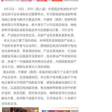
4月22日－ 24日，2026（第八届）中国固态电池技术与产
业化研讨会在湖南长沙隆重举办。作为新能源电池材料领
域核心装备与解决方案提供商，中建材（陕西）新材料装
备有限公司受邀参会，集中展示了公司在固态电池、钠电
材料等领域的成套装备技术与创新解决方案，与行业专
家、产业链伙伴深度交流，共探产业高质量发展新机遇。
本次大会汇聚了国内高校、科研院所及新能源产业链上
下游的专家学者与企业同仁，围绕固态电池与钠离子电池
前沿材料体系、界面调控机制、产业化落地路径、行业标
准建设等核心议题展开深度研讨，旨在推动产学研协同创
新，加速下一代储能技术的商业化进程，为我国新能源产
业自主化、规模化发展注入强劲动能。
展会现场，中建材（陕西）装备的展台吸引了众多行业客
户驻足咨询，交流氛围热烈。本次客户咨询重点集中于钠
电正极单台万吨级产线配套方案、硬碳负极碳化烧结工艺
优化，以及固态电池硫化物、氧化物材料制备过程中的窑
炉选型、材质适配、密封形式优化、物料粘壁等行业痛点
解决方案，咨询客户涵盖中石化、天齐锂业等二十余家行
业知名企业。