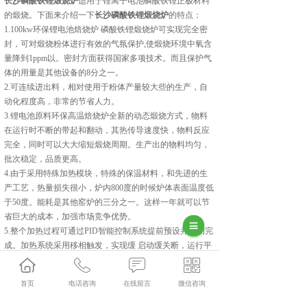
长沙磷酸铁锂煅烧炉
适用于锂离子电池磷酸铁锂正极材料
的煅烧。下面来介绍一下
长沙磷酸铁锂煅烧炉
的特点：
1.100kw环保锂电池焙烧炉 磷酸铁锂煅烧炉可实现完全密
封，可对煅烧粉体进行有效的气氛保护,使煅烧环境中氧含
量降到1ppm以。密封方面获得国家多项技术。而且保护气
体的用量是其他设备的8分之一。
2.可连续进出料，相对使用于粉体产量较大些的生产，自
动化程度高，非常的节省人力。
3.锂电池原料环保高温焙烧炉全新的动态煅烧方式，物料
在运行时不断的带起和翻动，其热传导速度快，物料反应
完全，同时可以大大缩短煅烧周期。生产出的物料均匀，
批次稳定，品质更高。
4.由于采用特殊加热模块，特殊的保温材料，和先进的生
产工艺，热量损失很小，炉内800度的时候炉体表面温度低
于50度。能耗是其他窑炉的三分之一。这样一年就可以节
省巨大的成本，加强市场竞争优势。
5.整个加热过程可通过PID智能控制系统提前预设并自动完
成。加热系统采用移相触发，实现缓 启动缓关断，运行平
滑。
6.没有易损件,没有消耗件，可以节省40%的日常生产成
首页
电话咨询
在线留言
微信咨询
本，后期维护成本非常低。
集科研、生产、技术服务为一体的中建材(陕西)新材料装