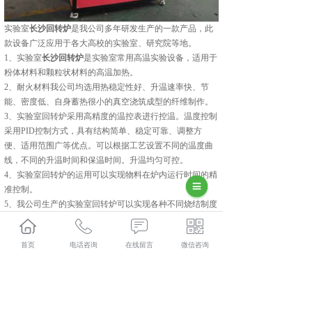
实验室
长沙回转炉
是我公司多年研发生产的一款产品，此
款设备广泛应用于各大高校的实验室、研究院等地。
1、实验室
长沙回转炉
是实验室常用高温实验设备，适用于
粉体材料和颗粒状材料的高温加热。
2、耐火材料我公司均选用热稳定性好、升温速率快、节
能、密度低、自身蓄热很小的真空浇筑成型的纤维制作。
3、实验室回转炉采用高精度的温控表进行控温。温度控制
采用PID控制方式，具有结构简单、稳定可靠、调整方
便、适用范围广等优点。可以根据工艺设置不同的温度曲
线，不同的升温时间和保温时间。升温均匀可控。
4、实验室回转炉的运用可以实现物料在炉内运行时间的精
准控制。
5、我公司生产的实验室回转炉可以实现各种不同烧结制度
下的煅烧。可以满足物料需要的不同升温速率以及恒温时
间以及降温时间。
首页
电话咨询
在线留言
微信咨询
集科研、生产、技术服务为一体的中建材(陕西)新材料装
备有限公司,主要主营产品有:长沙磷酸铁锂煅烧炉,长沙硅
碳负极包覆设备和长沙回转炉,目前在市场上已经拥有较大
规模和发展。