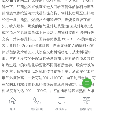
长沙回转炉
的工作原理是什么样的呢？今天我们一起来了
解一下。经预热装置或直接进入回转窑简体的物料与窑头
的燃烧气体按逆流方式进行热交换。物料从窑尾至出料端
经过干燥、预热、煅烧及冷却等段带。燃烧装置设在窑
头，喷入燃料，燃烧的烟气受排烟装置(烟囱或排烟机)造
成的负压的影响沿筒体上升流动，与物料逆向相遇进行热
交换，并从窑尾排出。回转窑简体呈3％～3．5％的斜度安
装，并以1～2r／min慢速旋转，自窑尾端加入的物料沿窑
体以翻滚及滑动的方式朝窑头出料端移动，从出料端卸
出。窑内各段带的分配及其长度随加入物料的性质及其在
加热过程中的物理化学变化不同而有所差异。煅烧带以传
热为主，预热带则以对流和传导传热为主。从窑尾排出的
烟气温度较高，一般可达900～1100℃。为了利用余热，可
在窑的加料端设置各原料预热装置或余热锅炉。出窑的熟
料温度有的达1000～1300℃。在窑的出料端设置熟料冷却
装置，以便回收余热。熟料冷却至250℃以下时进入下一工
序。
首页
电话咨询
在线留言
微信咨询
集科研、生产、技术服务为一体的中建材(陕西)新材料装
备有限公司,主要主营产品有:长沙磷酸铁锂煅烧炉,长沙硅
碳负极包覆设备和长沙回转炉,目前在市场上已经拥有较大
规模和发展。