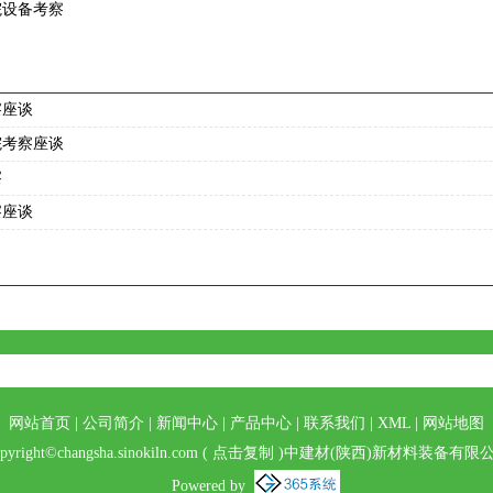
院设备考察
察座谈
院考察座谈
察
察座谈
网站首页
|
公司简介
|
新闻中心
|
产品中心
|
联系我们
|
XML
|
网站地图
pyright©
changsha.sinokiln.com
(
点击复制
)中建材(陕西)新材料装备有限
Powered by