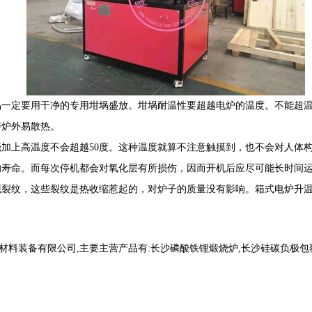
品一定要用干净的专用坩埚盛放。坩埚耐温性要超越电炉的温度。不能超
持炉外易散热。
加上高温度不会超越50度。这种温度就算不注意触摸到，也不会对人体
的寿命。而每次停机都会对氧化层有所损伤，因而开机后应尽可能长时间
现裂纹，这些裂纹是热收缩惹起的，对炉子的质量没有影响。箱式电炉升
材料装备有限公司,主要主营产品有:长沙磷酸铁锂煅烧炉,长沙硅碳负极