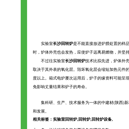
实验室
长沙回转炉
是不能直接放进炉膛处置的样
时，炉体外壳也会发热，应使炉子远离易燃物，并坚
不过往实验室
长沙回转炉
技术比拟先进，炉体外壳
取决于其外表的氧化层。毁坏氧化层会缩短加热元件
度以上。箱式电炉屡次运用后，炉子的缘资料可能呈
免影响丈量结果和炉子的寿命。
集科研、生产、技术服务为一体的中建材(陕西)新
和发展。
相关标签：
实验室回转炉
,
回转炉
,
回转炉设备
,