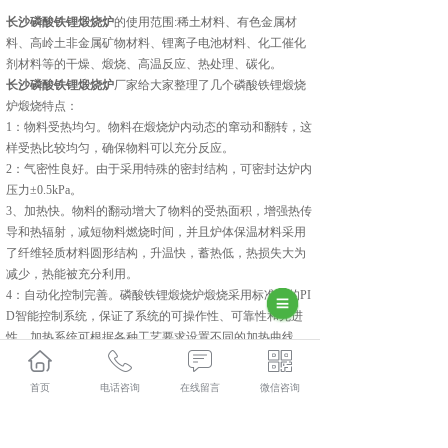
长沙磷酸铁锂煅烧炉
的使用范围:稀土材料、有色金属材
料、高岭土非金属矿物材料、锂离子电池材料、化工催化
剂材料等的干燥、煅烧、高温反应、热处理、碳化。
长沙磷酸铁锂煅烧炉
厂家给大家整理了几个磷酸铁锂煅烧
炉煅烧特点：
1：物料受热均匀。物料在煅烧炉内动态的窜动和翻转，这
样受热比较均匀，确保物料可以充分反应。
2：气密性良好。由于采用特殊的密封结构，可密封达炉内
压力±0.5kPa。
3、加热快。物料的翻动增大了物料的受热面积，增强热传
导和热辐射，减短物料燃烧时间，并且炉体保温材料采用
了纤维轻质材料圆形结构，升温快，蓄热低，热损失大为
减少，热能被充分利用。
4：自动化控制完善。磷酸铁锂煅烧炉煅烧采用标准化的PI
D智能控制系统，保证了系统的可操作性、可靠性和先进
性，加热系统可根据各种工艺要求设置不同的加热曲线。
集科研、生产、技术服务为一体的中建材(陕西)新材料装
备有限公司,主要主营产品有:长沙磷酸铁锂煅烧炉,长沙硅
首页
电话咨询
在线留言
微信咨询
碳负极包覆设备和长沙回转炉,目前在市场上已经拥有较大
规模和发展。