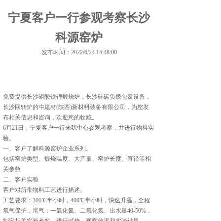
宁夏客户一行参观考察长沙
科源窑炉
发布时间：2022/6/24 15:48:00
免费提供
长沙磷酸铁锂煅烧炉
，长沙硅碳负极包覆设备，
长沙回转炉的中建材(陕西)新材料装备有限公司，为您发
布相关信息和咨询，欢迎您的收藏。
6月21日，宁夏客户一行来我中心参观考察，并进行物料实
验。
一、客户了解科源窑炉企业系列。
包括窑炉类型、煅烧温度、大产量、窑炉长度、直径等相
关参数
二、客户实验
客户对所带物料工艺进行描述。
工艺要求：300℃半小时，400℃半小时，快速升温，全程
氧气保护，尾气：一氧化氮、二氧化氮、出水量40-50%，