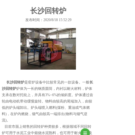
长沙回转炉
发布时间：2020/8/18 15:52:29
长沙回转炉
是窑炉设备中比较常见的一款设备。一般
长
沙回转炉
炉体为一长的钢质圆筒，内衬以耐火材料，炉体
支承在数对托轮上，并具有3%~6%的倾斜度。炉体通过齿
轮由电动机带动缓慢旋转。物料由较高的尾端加入，由较
低的炉头端卸出。炉头端喷入燃料(煤粉、重油或气体燃
料)，在炉内燃烧，烟气由较高一端排出(物料与烟气逆
流)。
目前市面上销售的回转炉种类较多，根据领域不同回转
炉可用于水泥工业中煅烧水泥熟料，也可用于耐火材料及