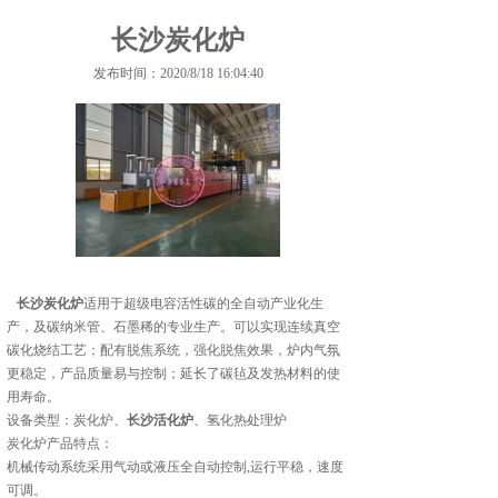
长沙炭化炉
发布时间：2020/8/18 16:04:40
长沙炭化炉
适用于超级电容活性碳的全自动产业化生
产，及碳纳米管、石墨稀的专业生产。可以实现连续真空
碳化烧结工艺；配有脱焦系统，强化脱焦效果，炉内气氛
更稳定，产品质量易与控制；延长了碳毡及发热材料的使
用寿命。
设备类型：炭化炉、
长沙活化炉
、氢化热处理炉
炭化炉产品特点：
机械传动系统采用气动或液压全自动控制,运行平稳，速度
可调。