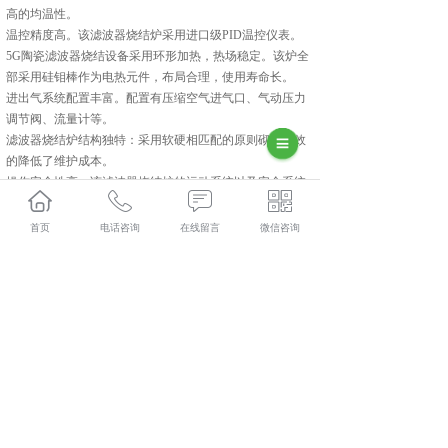
高的均温性。
温控精度高。该滤波器烧结炉采用进口级PID温控仪表。
5G陶瓷滤波器烧结设备采用环形加热，热场稳定。该炉全
部采用硅钼棒作为电热元件，布局合理，使用寿命长。
进出气系统配置丰富。配置有压缩空气进气口、气动压力
调节阀、流量计等。
滤波器烧结炉结构独特：采用软硬相匹配的原则砌筑有效
的降低了维护成本。
操作安全性高。该滤波器烧结炉的运动系统以及安全系统
全部采用PLC进行控制，可靠性高。
运行安全性高。该设备具有短路、断路、限流、超温等报
首页
电话咨询
在线留言
微信咨询
警和保护。
相关标签：
上一条：
长沙26米气氛推板炉
下一条：
长沙36米三列双层电热辊道炉
365系统