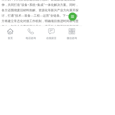
伸，共同打造“设备+系统+集成”一体化解决方案。同时，
各方还围绕废旧材料热解、资源化等新兴产业方向展开探
讨，打通“技术—装备—工程—运营”全链条。下一步，各
方将建立常态化对接工作机制，明确项目推进时间表与责
任人，加快合作事项落地见效，携手助力陕西打造新能源
与新材料产业集群，为区域经济高质量发展注入强劲动
力。
首页
电话咨询
在线留言
微信咨询
集科研、生产、技术服务为一体的中建材(陕西)新材料装
备有限公司,主要主营产品有:长沙磷酸铁锂煅烧炉,长沙硅
碳负极包覆设备和长沙回转炉,目前在市场上已经拥有较大
规模和发展。
相关标签：
中建材
,
气相沉积炉
,
回转炉
,
上一条：
长沙中建材陕西装备精准对接全球优质客户
下一条：
定制化长沙回转炉成功交付