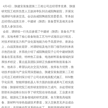
4月4日，陕建安装集团第二工程公司总经理李党勇、陕煤
研究院工程所负责人王勋涛率队到访咸阳陶瓷院，开展实
地调研与座谈交流。会议由咸阳陶瓷院党委委员、常务副
总经理白战英主持，中建材（陕西）装备贾军及相关业务
负责人参加活动。
会前，调研组一行先后参观了中建材（陕西）装备生产车
间，实地考察了核心装备制造工艺与中试项目运行情况，
对技术研发实力和产业化落地能力给予高度评价。座谈会
上，白战英致欢迎辞，对调研组及地方部门领导的到来表
示热烈欢迎，并系统介绍了咸阳陶瓷院子公司中建材陕西
装备在泵送系统、特种热工设备、电池材料装备领域的深
厚技术积淀，重点提及团队深耕正负极材料制造装备26
年。他表示，希望以此次交流为契机，发挥各方优势，推
动技术创新与产业应用深度融合。陕建安装集团第二工程
公司总工程师刘琛介绍了公司在机电装配式施工、BIM数
字化应用、智能焊接机器人等方面的创新成果与工程实践
经验；陕煤研究院工程所研发部部长兰成均、水处理研发
部部长孙战锋分别分享了研究院在绿色低碳、工业废水资
源化、能源化工装备领域的研究进展。各方聚焦高端装
备、新材料与绿色低碳技术赛道，深入交换意见并达成合
作共识：共同推动泵送系统向化工、新能源领域拓展延