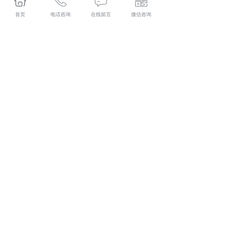
服务能力，成功收获宁德时代、广州天赐、赣锋锂业、湖
首页
电话咨询
在线留言
微信咨询
北金泉、Kamal Prakash 等二十余家重点企业合作意向。
本次 CLNB 2026 新能源产业博览会，中建材（陕西）装
备圆满完成展示交流与商务洽谈，充分彰显技术实力与服
务水平，立足展会平台夯实客户对接基础，为长期深化行
业合作、稳固客户伙伴关系交出了亮眼答卷，参展成效突
出、成果丰硕。
集科研、生产、技术服务为一体的中建材(陕西)新材料装
备有限公司,主要主营产品有:长沙磷酸铁锂煅烧炉,长沙硅
碳负极包覆设备和长沙回转炉,目前在市场上已经拥有较大
规模和发展。
相关标签：
中建材
,
咸阳科源
,
上一条：
长沙咸阳陶瓷院召开安全环保网格化管理工作会
议
下一条：
陕建安装集团、陕煤研究院一行到访咸阳陶瓷